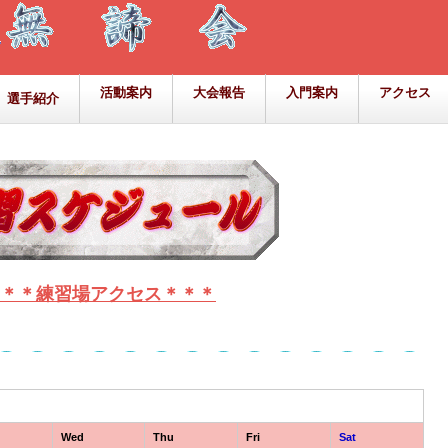
活動案内
大会報告
入門案内
アクセス
選手紹介
＊＊練習場アクセス＊＊＊
Wed
Thu
Fri
Sat