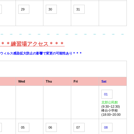
29
30
31
＊＊練習場アクセス＊＊＊
ナウィルス感染拡大防止の影響で変更の可能性あり＊＊＊
Wed
Thu
Fri
Sat
01
北部公民館
(9:30~12:30)
峰台小学校
(18:00~20:00
05
06
07
08